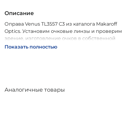
Описание
Оправа Venus TL3557 C3 из каталога Makaroff
Optics. Установим очковые линзы и проверим
зрение, изготовление очков в собственной
мастерской, обычно 2–5 дней, индивидуальные
Показать полностью
линзы – до 30 дней. Возможна доставка по
России.
Аналогичные товары