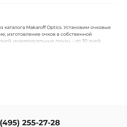
из каталога Makaroff Optics. Установим очковые
е, изготовление очков в собственной
дней, индивидуальные линзы – до 30 дней.
оссии.
 (495) 255-27-28