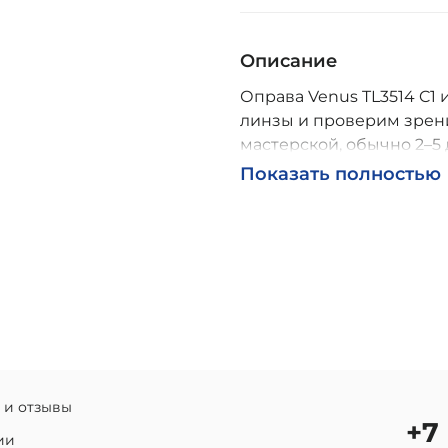
Описание
Оправа Venus TL3514 C1 
линзы и проверим зрени
мастерской, обычно 2–5 
Возможна доставка по Р
Показать полностью
 и отзывы
+7
ии