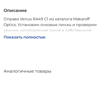
Описание
Оправа Venus RA49 C1 из каталога Makaroff
Optics. Установим очковые линзы и проверим
зрение, изготовление очков в собственной
мастерской, обычно 2–5 дней, индивидуальные
Показать полностью
линзы – до 30 дней. Возможна доставка по
России.
Аналогичные товары