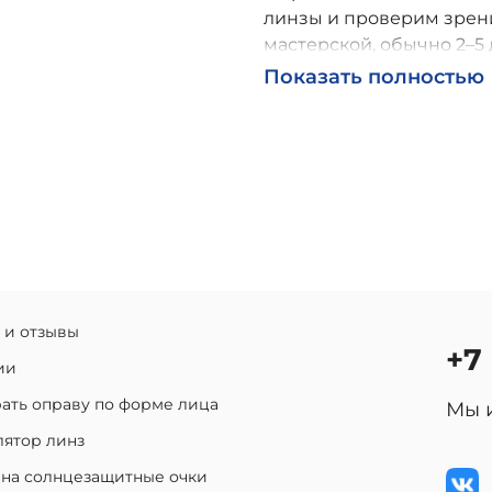
линзы и проверим зрени
мастерской, обычно 2–5 
Возможна доставка по Р
Показать полностью
 и отзывы
+7
ии
ать оправу по форме лица
Мы 
лятор линз
 на солнцезащитные очки