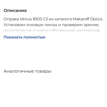
Описание
Оправа Venus 8305 C3 из каталога Makaroff Optics.
Установим очковые линзы и проверим зрение,
изготовление очков в собственной мастерской,
обычно 2–5 дней, индивидуальные линзы – до 30
Показать полностью
дней. Возможна доставка по России.
Аналогичные товары