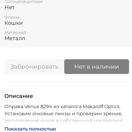
Солнцезащитные
Нет
Форма
Кошки
Материал
Металл
Забронировать
Нет в наличии
Описание
Оправа Venus 8294 из каталога Makaroff Optics.
Установим очковые линзы и проверим зрение,
изготовление очков в собственной мастерской,
обычно 2–5 дней, индивидуальные линзы – до 30
Показать полностью