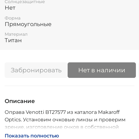
Солнцезащитные
Нет
Форма
Прямоугольные
Материал
Титан
Забронировать
Нет в наличии
Описание
Оправа Venotti BT27577 из каталога Makaroff
Optics. Установим очковые линзы и проверим
зрение, изготовление очков в собственной
мастерской, обычно 2–5 дней, индивидуальные
Показать полностью