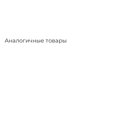
линзы – до 30 дней. Возможна доставка по
России.
Аналогичные товары