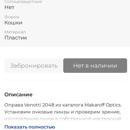
Солнцезащитные
Нет
Форма
Кошки
Материал
Пластик
Забронировать
Нет в наличии
Описание
Оправа Venotti 2048 из каталога Makaroff Optics.
Установим очковые линзы и проверим зрение,
изготовление очков в собственной мастерской,
обычно 2–5 дней, индивидуальные линзы – до 30
Показать полностью