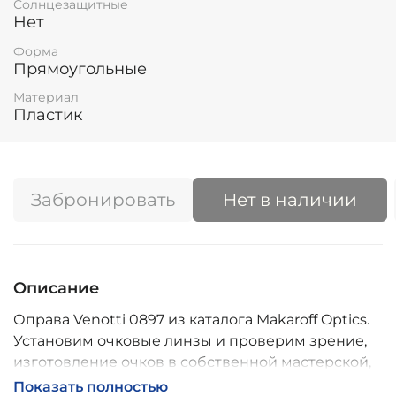
Солнцезащитные
Нет
Форма
Прямоугольные
Материал
Пластик
Забронировать
Нет в наличии
Описание
Оправа Venotti 0897 из каталога Makaroff Optics.
Установим очковые линзы и проверим зрение,
изготовление очков в собственной мастерской,
обычно 2–5 дней, индивидуальные линзы – до 30
Показать полностью