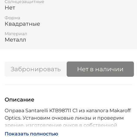
Солнцезащитные
Нет
Форма
Квадратные
Материал
Металл
Забронировать
Нет в наличии
Описание
Оправа Santarelli KTB98711 C1 из каталога Makaroff
Optics. Установим очковые линзы и проверим
зрение, изготовление очков в собственной
мастерской, обычно 2–5 дней, индивидуальные
Показать полностью