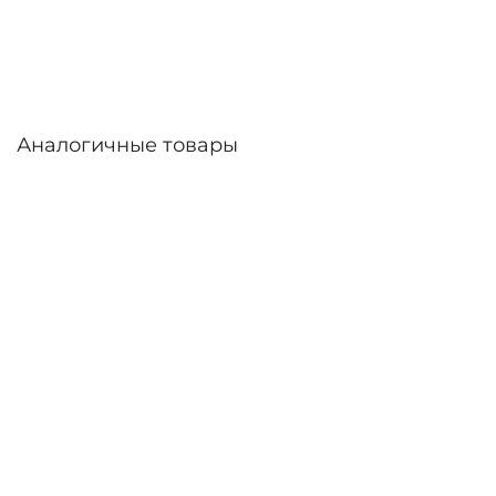
линзы – до 30 дней. Возможна доставка по
России.
Аналогичные товары