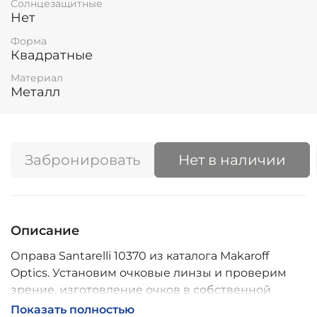
Солнцезащитные
Нет
Форма
Квадратные
Материал
Металл
Забронировать
Нет в наличии
Описание
Оправа Santarelli 10370 из каталога Makaroff
Optics. Установим очковые линзы и проверим
зрение, изготовление очков в собственной
мастерской, обычно 2–5 дней, индивидуальные
Показать полностью