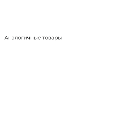
линзы – до 30 дней. Возможна доставка по
России.
Аналогичные товары