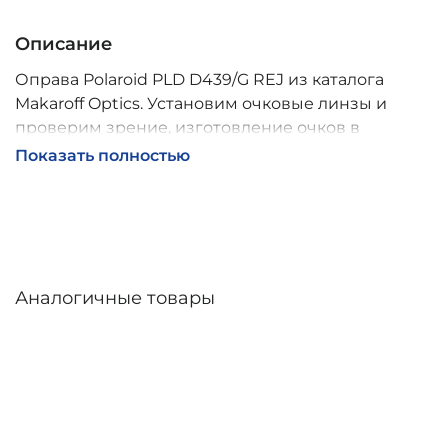
Описание
Оправа Polaroid PLD D439/G REJ из каталога
Makaroff Optics. Установим очковые линзы и
проверим зрение, изготовление очков в
собственной мастерской, обычно 2–5 дней,
Показать полностью
индивидуальные линзы – до 30 дней. Возможна
доставка по России.
Аналогичные товары