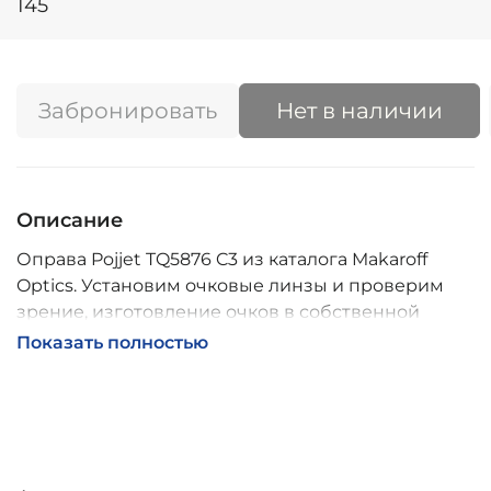
145
Забронировать
Нет в наличии
Описание
Оправа Pojjet TQ5876 C3 из каталога Makaroff
Optics. Установим очковые линзы и проверим
зрение, изготовление очков в собственной
мастерской, обычно 2–5 дней, индивидуальные
Показать полностью
линзы – до 30 дней. Возможна доставка по
России.