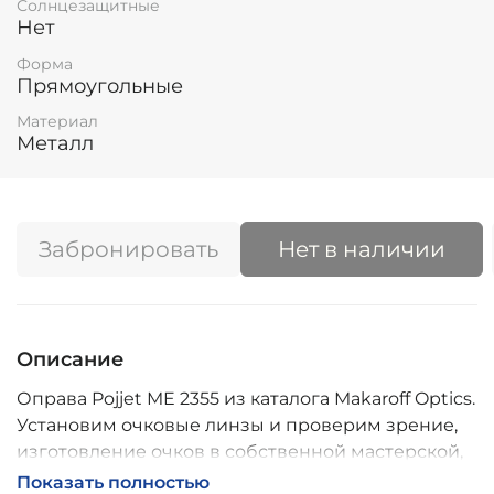
Солнцезащитные
Нет
Форма
Прямоугольные
Материал
Металл
Забронировать
Нет в наличии
Описание
Оправа Pojjet ME 2355 из каталога Makaroff Optics.
Установим очковые линзы и проверим зрение,
изготовление очков в собственной мастерской,
обычно 2–5 дней, индивидуальные линзы – до 30
Показать полностью