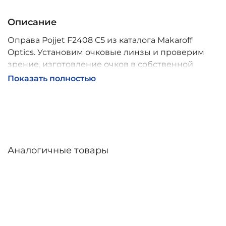
Описание
Оправа Pojjet F2408 C5 из каталога Makaroff
Optics. Установим очковые линзы и проверим
зрение, изготовление очков в собственной
мастерской, обычно 2–5 дней, индивидуальные
Показать полностью
линзы – до 30 дней. Возможна доставка по
России.
Аналогичные товары