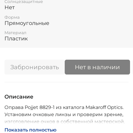
Солнцезащитные
Нет
Форма
Прямоугольные
Материал
Пластик
Забронировать
Нет в наличии
Описание
Оправа Pojjet 8829-1 из каталога Makaroff Optics.
Установим очковые линзы и проверим зрение,
изготовление очков в собственной мастерской,
обычно 2–5 дней, индивидуальные линзы – до 30
Показать полностью