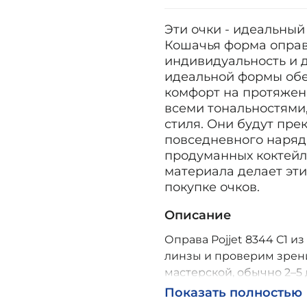
Эти очки - идеальный
Кошачья форма оправ
индивидуальность и д
идеальной формы обе
комфорт на протяжени
всеми тональностями
стиля. Они будут пр
повседневного наряд
продуманных коктейл
материала делает эт
покупке очков.
Описание
Оправа Pojjet 8344 C1 из
линзы и проверим зрени
мастерской, обычно 2–5 
Возможна доставка по Р
Показать полностью