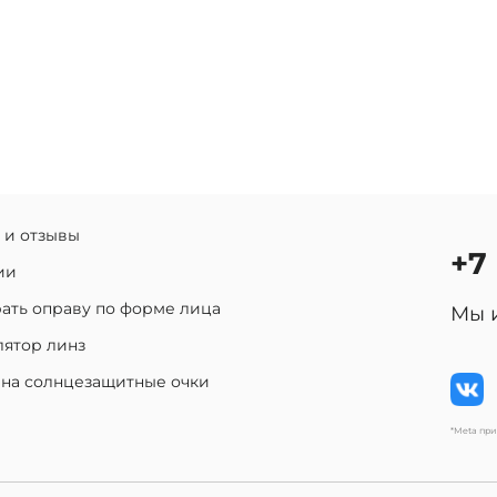
 и отзывы
+7
ии
ать оправу по форме лица
Мы 
лятор линз
 на солнцезащитные очки
*Meta пр