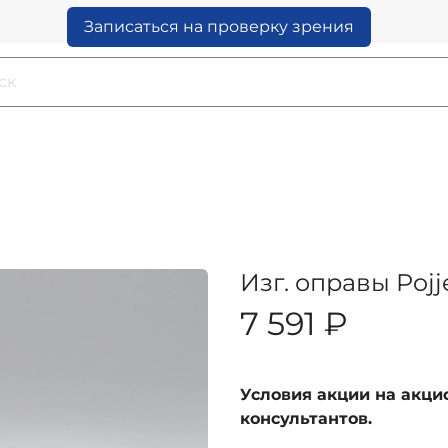
Записаться на проверку зрения
Изг. оправы Pojj
7 591 ₽
Условия акции на акц
консультантов.