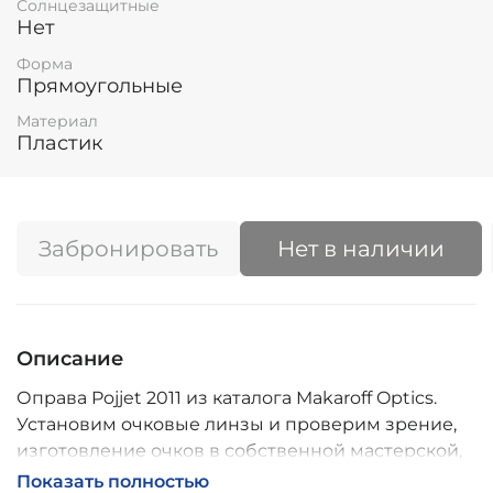
Солнцезащитные
Нет
Форма
Прямоугольные
Материал
Пластик
Забронировать
Нет в наличии
Описание
Оправа Pojjet 2011 из каталога Makaroff Optics.
Установим очковые линзы и проверим зрение,
изготовление очков в собственной мастерской,
обычно 2–5 дней, индивидуальные линзы – до 30
Показать полностью