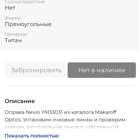
Солнцезащитные
Нет
Форма
Прямоугольные
Материал
Титан
Забронировать
Нет в наличии
Описание
Оправа Nevio YM33031 из каталога Makaroff
Optics. Установим очковые линзы и проверим
зрение, изготовление очков в собственной
мастерской, обычно 2–5 дней, индивидуальные
Показать полностью