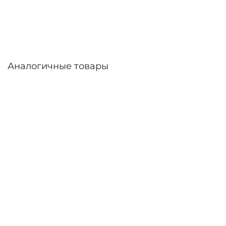
линзы – до 30 дней. Возможна доставка по
России.
Аналогичные товары