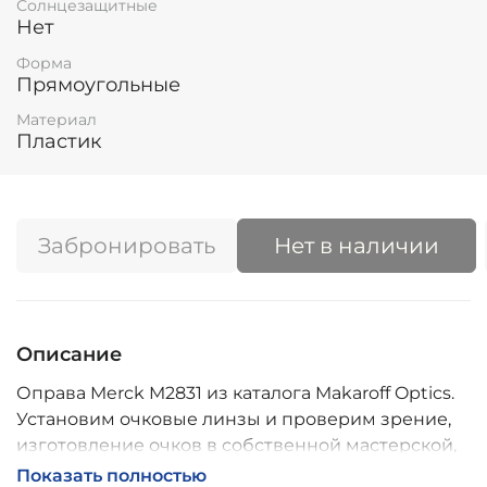
Солнцезащитные
Нет
Форма
Прямоугольные
Материал
Пластик
Забронировать
Нет в наличии
Описание
Оправа Merck M2831 из каталога Makaroff Optics.
Установим очковые линзы и проверим зрение,
изготовление очков в собственной мастерской,
обычно 2–5 дней, индивидуальные линзы – до 30
Показать полностью