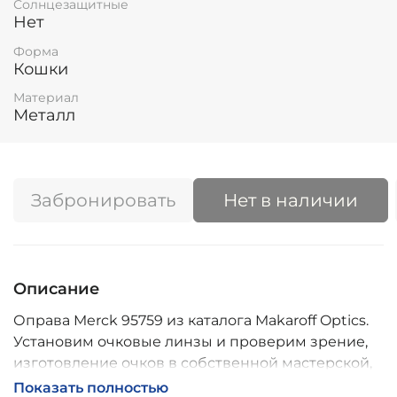
Солнцезащитные
Нет
Форма
Кошки
Материал
Металл
Забронировать
Нет в наличии
Описание
Оправа Merck 95759 из каталога Makaroff Optics.
Установим очковые линзы и проверим зрение,
изготовление очков в собственной мастерской,
обычно 2–5 дней, индивидуальные линзы – до 30
Показать полностью