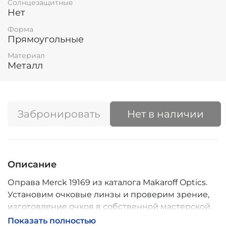
Солнцезащитные
Нет
Форма
Прямоугольные
Материал
Металл
Забронировать
Нет в наличии
Описание
Оправа Merck 19169 из каталога Makaroff Optics.
Установим очковые линзы и проверим зрение,
изготовление очков в собственной мастерской,
обычно 2–5 дней, индивидуальные линзы – до 30
Показать полностью