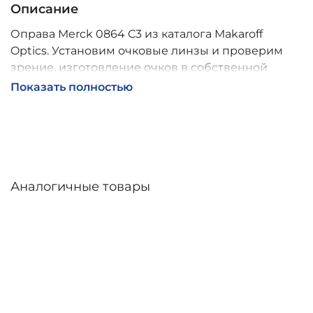
Описание
Оправа Merck 0864 C3 из каталога Makaroff
Optics. Установим очковые линзы и проверим
зрение, изготовление очков в собственной
мастерской, обычно 2–5 дней, индивидуальные
Показать полностью
линзы – до 30 дней. Возможна доставка по
России.
Аналогичные товары