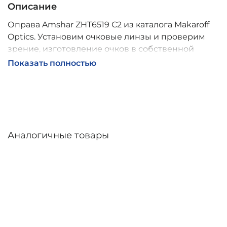
Описание
Оправа Amshar ZHT6519 С2 из каталога Makaroff
Optics. Установим очковые линзы и проверим
зрение, изготовление очков в собственной
мастерской, обычно 2–5 дней, индивидуальные
Показать полностью
линзы – до 30 дней. Возможна доставка по
России.
Аналогичные товары