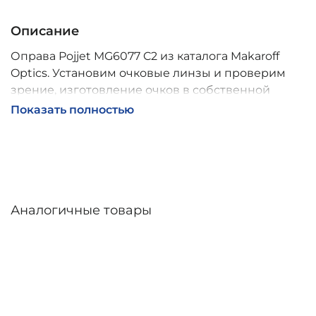
Описание
Оправа Pojjet MG6077 C2 из каталога Makaroff
Optics. Установим очковые линзы и проверим
зрение, изготовление очков в собственной
мастерской, обычно 2–5 дней, индивидуальные
Показать полностью
линзы – до 30 дней. Возможна доставка по
России.
Аналогичные товары