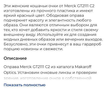
Эти женские кошачьи очки от Merck GT2111 C2
изготовлены из прочного пластика и имеют
яркий красный цвет. Ободковая оправа
подчеркнет красоту и элегантность любого
образа. Они являются отличным выбором для
тех, кто хочет добавить яркости и стиля своему
внешнему виду. Используйте их для создания
модных дневных образов или вечерних выходов.
Безусловно, эти очки привнесут в ваш гардероб
порцию новизны и свежести.
Описание
Оправа Merck GT2111 C2 из каталога Makaroff
Optics. Установим очковые линзы и проверим
зрение, изготовление очков в собственной
мастерской, обычно 2–5 дней, индивидуальные
Показать полностью
линзы – до 30 дней. Возможна доставка по
России.