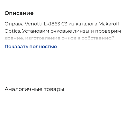
Описание
Оправа Venotti LK1863 C3 из каталога Makaroff
Optics. Установим очковые линзы и проверим
зрение, изготовление очков в собственной
мастерской, обычно 2–5 дней, индивидуальные
Показать полностью
линзы – до 30 дней. Возможна доставка по
России.
Аналогичные товары