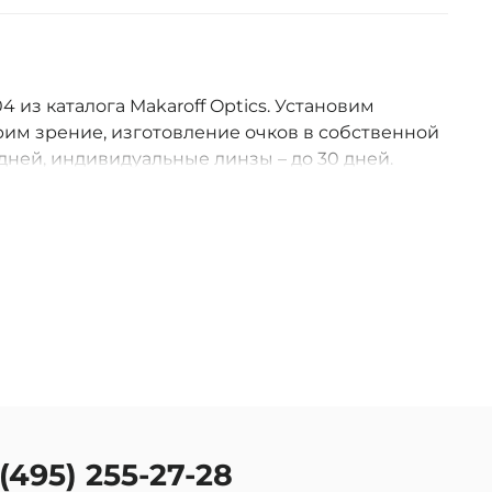
4 из каталога Makaroff Optics. Установим
им зрение, изготовление очков в собственной
дней, индивидуальные линзы – до 30 дней.
оссии.
 (495) 255-27-28