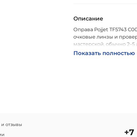
Описание
Оправа Pojjet TF5743 C00
очковые линзы и провер
мастерской, обычно 2–5 
Возможна доставка по Р
Показать полностью
 и отзывы
+7
ии