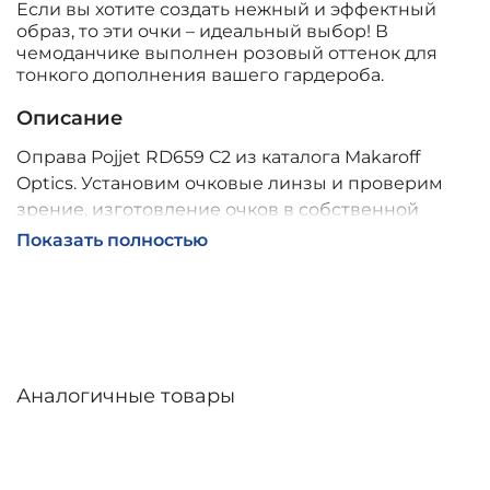
Если вы хотите создать нежный и эффектный
образ, то эти очки – идеальный выбор! В
чемоданчике выполнен розовый оттенок для
тонкого дополнения вашего гардероба.
Описание
Оправа Pojjet RD659 C2 из каталога Makaroff
Optics. Установим очковые линзы и проверим
зрение, изготовление очков в собственной
мастерской, обычно 2–5 дней, индивидуальные
Показать полностью
линзы – до 30 дней. Возможна доставка по
России.
Аналогичные товары