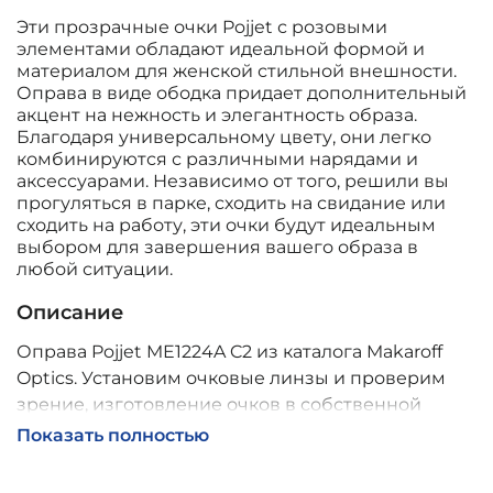
Эти прозрачные очки Pojjet с розовыми
элементами обладают идеальной формой и
материалом для женской стильной внешности.
Оправа в виде ободка придает дополнительный
акцент на нежность и элегантность образа.
Благодаря универсальному цвету, они легко
комбинируются с различными нарядами и
аксессуарами. Независимо от того, решили вы
прогуляться в парке, сходить на свидание или
сходить на работу, эти очки будут идеальным
выбором для завершения вашего образа в
любой ситуации.
Описание
Оправа Pojjet ME1224A C2 из каталога Makaroff
Optics. Установим очковые линзы и проверим
зрение, изготовление очков в собственной
мастерской, обычно 2–5 дней, индивидуальные
Показать полностью
линзы – до 30 дней. Возможна доставка по
России.