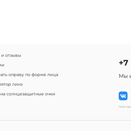
 и отзывы
+7
ии
ать оправу по форме лица
Мы 
лятор линз
 на солнцезащитные очки
*Meta пр