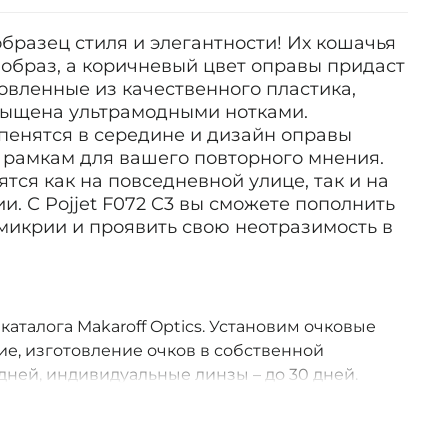
 образец стиля и элегантности! Их кошачья
образ, а коричневый цвет оправы придаст
овленные из качественного пластика,
сыщена ультрамодными нотками.
пенятся в середине и дизайн оправы
 рамкам для вашего повторного мнения.
тся как на повседневной улице, так и на
. С Pojjet F072 C3 вы сможете пополнить
микрии и проявить свою неотразимость в
 каталога Makaroff Optics. Установим очковые
е, изготовление очков в собственной
дней, индивидуальные линзы – до 30 дней.
оссии.