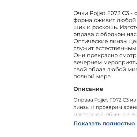
Очки Pojjet F072 C3 -
форма оживит любой 
шик и роскошь. Изгот
оправа с ободком на
Оптические линзы це
служит естественным
Они прекрасно смотря
вечернем мероприятии
свой образ любой ми
полной мере.
Описание
Оправа Pojjet F072 C3 из
линзы и проверим зрени
мастерской, обычно 2–5 
Возможна доставка по Р
Показать полностью