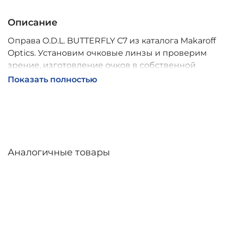
Описание
Оправа O.D.L. BUTTERFLY C7 из каталога Makaroff
Optics. Установим очковые линзы и проверим
зрение, изготовление очков в собственной
мастерской, обычно 2–5 дней, индивидуальные
Показать полностью
линзы – до 30 дней. Возможна доставка по
России.
Аналогичные товары