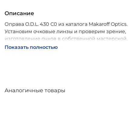
Описание
Оправа O.D.L. 430 С0 из каталога Makaroff Optics.
Установим очковые линзы и проверим зрение,
изготовление очков в собственной мастерской,
обычно 2–5 дней, индивидуальные линзы – до 30
Показать полностью
дней. Возможна доставка по России.
Аналогичные товары