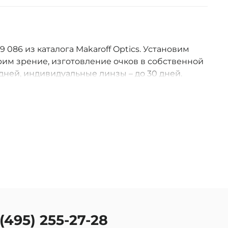
086 из каталога Makaroff Optics. Установим
им зрение, изготовление очков в собственной
дней, индивидуальные линзы – до 30 дней.
оссии.
 (495) 255-27-28