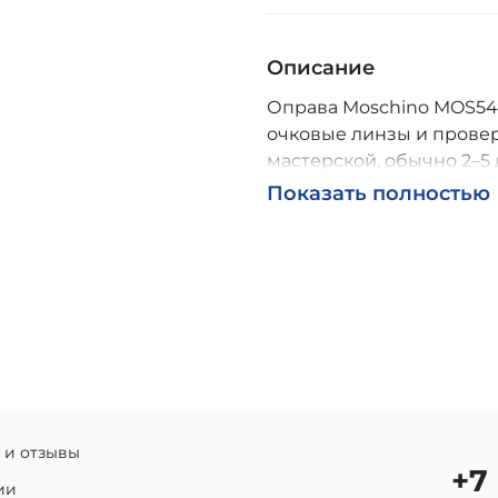
Описание
Оправа Moschino MOS549 
очковые линзы и провер
мастерской, обычно 2–5 
Возможна доставка по Р
Показать полностью
 и отзывы
+7
ии