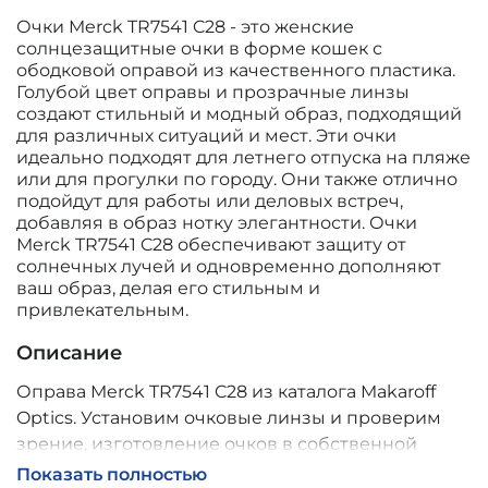
Очки Merck TR7541 C28 - это женские
солнцезащитные очки в форме кошек с
ободковой оправой из качественного пластика.
Голубой цвет оправы и прозрачные линзы
создают стильный и модный образ, подходящий
для различных ситуаций и мест. Эти очки
идеально подходят для летнего отпуска на пляже
или для прогулки по городу. Они также отлично
подойдут для работы или деловых встреч,
добавляя в образ нотку элегантности. Очки
Merck TR7541 C28 обеспечивают защиту от
солнечных лучей и одновременно дополняют
ваш образ, делая его стильным и
привлекательным.
Описание
Оправа Merck TR7541 C28 из каталога Makaroff
Optics. Установим очковые линзы и проверим
зрение, изготовление очков в собственной
мастерской, обычно 2–5 дней, индивидуальные
Показать полностью