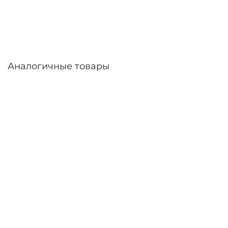
линзы – до 30 дней. Возможна доставка по
России.
Аналогичные товары