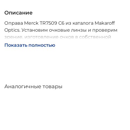
Описание
Оправа Merck TR7509 C6 из каталога Makaroff
Optics. Установим очковые линзы и проверим
зрение, изготовление очков в собственной
мастерской, обычно 2–5 дней, индивидуальные
Показать полностью
линзы – до 30 дней. Возможна доставка по
России.
Аналогичные товары