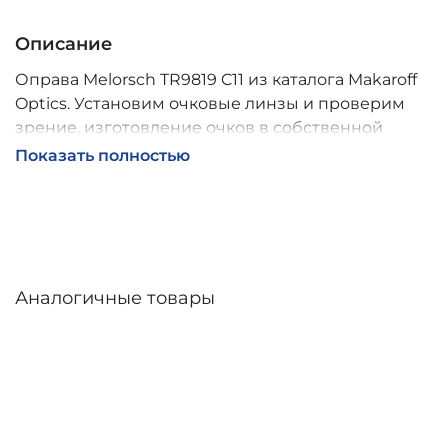
Описание
Оправа Melorsch TR9819 C11 из каталога Makaroff
Optics. Установим очковые линзы и проверим
зрение, изготовление очков в собственной
мастерской, обычно 2–5 дней, индивидуальные
Показать полностью
линзы – до 30 дней. Возможна доставка по
России.
Аналогичные товары