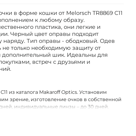
чки в форме кошки от Melorsch TR8869 C11
ополнением к любому образу.
ественного пластика, они легкие и
ции. Черный цвет оправы подходит
 наряду. Тип оправы - ободковый. Одев
ь не только необходимую защиту от
 и дополнительный шик. Идеальны для
покупками, встреч с друзьями и
ний.
11 из каталога Makaroff Optics. Установим
им зрение, изготовление очков в собственной
дней, индивидуальные линзы – до 30 дней.
оссии.