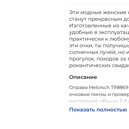
Эти модные женские о
станут прекрасным д
Изготовленные из кач
удобные в эксплуата
практически к любому
эти очки, ты получиш
солнечных лучей, но
прогулок, походов за 
романтических свида
Описание
Оправа Melorsch TR8869 C
очковые линзы и провер
мастерской, обычно 2–5 
Возможна доставка по Р
Показать полностью