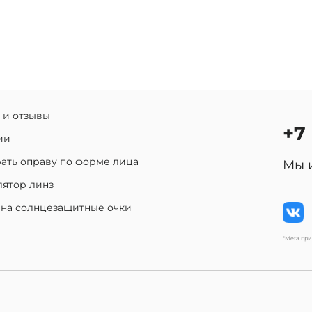
 и отзывы
+7
ии
ать оправу по форме лица
Мы 
лятор линз
 на солнцезащитные очки
*Meta пр