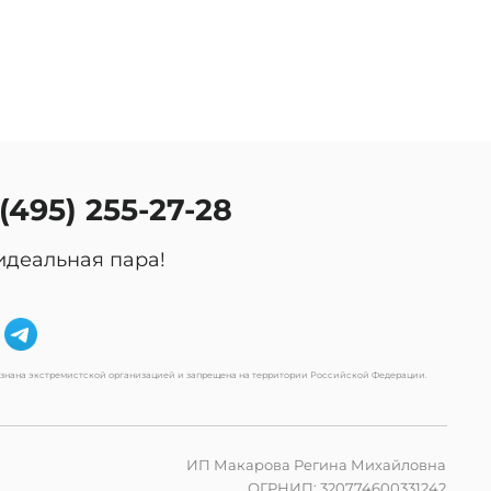
 (495) 255-27-28
идеальная пара!
изнана экстремистской организацией и запрещена на территории Российской Федерации.
ИП Макарова Регина Михайловна
ОГРНИП: 320774600331242