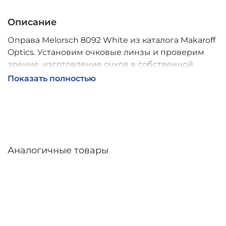
Описание
Оправа Melorsch 8092 White из каталога Makaroff
Optics. Установим очковые линзы и проверим
зрение, изготовление очков в собственной
мастерской, обычно 2–5 дней, индивидуальные
Показать полностью
линзы – до 30 дней. Возможна доставка по
России.
Аналогичные товары