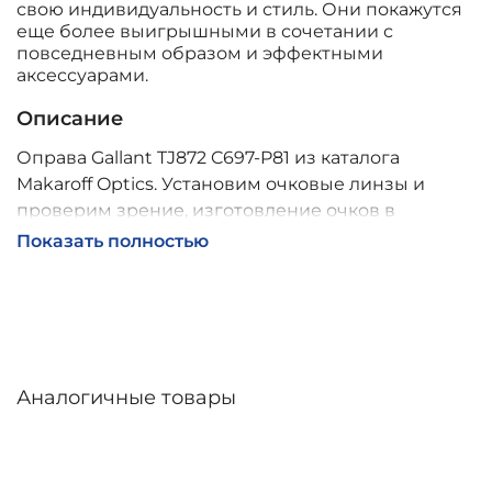
свою индивидуальность и стиль. Они покажутся
еще более выигрышными в сочетании с
повседневным образом и эффектными
аксессуарами.
Описание
Оправа Gallant TJ872 C697-P81 из каталога
Makaroff Optics. Установим очковые линзы и
проверим зрение, изготовление очков в
собственной мастерской, обычно 2–5 дней,
Показать полностью
индивидуальные линзы – до 30 дней. Возможна
доставка по России.
Аналогичные товары