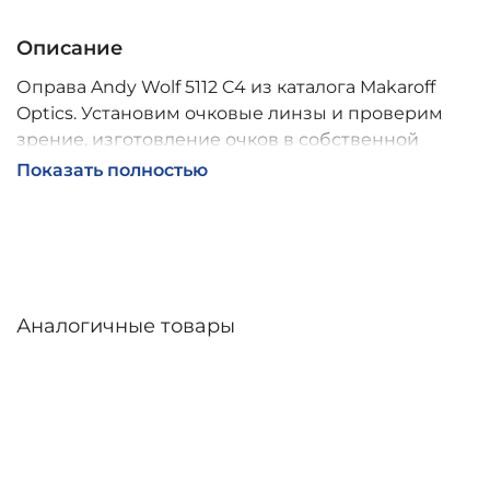
Описание
Оправа Andy Wolf 5112 C4 из каталога Makaroff
Optics. Установим очковые линзы и проверим
зрение, изготовление очков в собственной
мастерской, обычно 2–5 дней, индивидуальные
Показать полностью
линзы – до 30 дней. Возможна доставка по
России.
Аналогичные товары