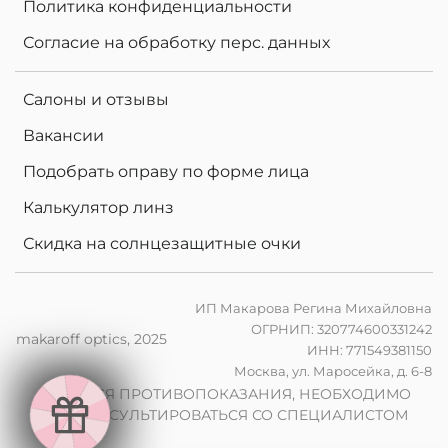
Политика конфиденциальности
Согласие на обработку перс. данных
Салоны и отзывы
Вакансии
Подобрать оправу по форме лица
Калькулятор линз
Скидка на солнцезащитные очки
ИП Макарова Регина Михайловна
ОГРНИП: 320774600331242
makaroff optics, 2025
ИНН: 771549381150
е
Москва, ул. Маросейка, д. 6-8
в
2
0
%
н
а
к
о
м
п
ь
ю
т
е
н
ы
л
и
н
з
ы
п
р
з
а
к
а
з
е
о
ч
к
о
в
р
и
ИМЕЮТСЯ ПРОТИВОПОКАЗАНИЯ, НЕОБХОДИМО
е
и
ПРОКОНСУЛЬТИРОВАТЬСЯ СО СПЕЦИАЛИСТОМ