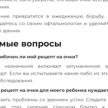
ния.
ение превратится в ежедневную борьбу. 
щайтесь со своим офтальмологом и уделя
 зрения.
емые вопросы
шибочен ли мой рецепт на очки?
 назначения включают затуманенное з
рт. Если вы испытываете какие-либо из эти
обследования.
о рецепт на очки для моего ребенка нуждае
азить проблемы со зрением устно. Следите 
ание глаз, сидение слишком близко к