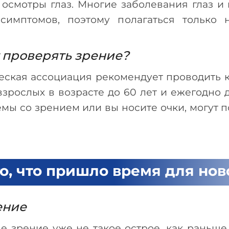
осмотры глаз. Многие заболевания глаз и
 симптомов, поэтому полагаться только
т проверять зрение?
еская ассоциация рекомендует проводить 
взрослых в возрасте до 60 лет и ежегодно дл
емы со зрением или вы носите очки, могут 
о, что пришло время для нов
ение
ше зрение уже не такое острое, как раньше