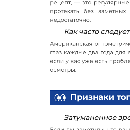
рецепт,
—
это регулярные 
протекать без заметных
недостаточно.
Как часто следуе
Американская оптометрич
глаз каждые два года для 
если у вас уже есть пробл
осмотры.
Признаки тог
Затуманенное зр
Если вы заметили, что ва