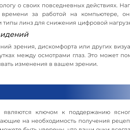
логу о своих повседневных действиях. На
о времени за работой на компьютере, он
 типы линз для снижения цифровой нагрузки
видений
ний зрения, дискомфорта или других визу
тках между осмотрами глаз. Это может п
вать изменения в вашем зрении.
з являются ключом к поддержанию ясног
ающие на необходимость получения рецепт
 можете быть уверены, что ваши очки всег