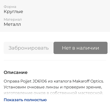
Форма
Круглые
Материал
Металл
Забронировать
Нет в наличии
Описание
Оправа Pojjet JD6106 из каталога Makaroff Optics.
Установим очковые линзы и проверим зрение,
изготовление очков в собственной мастерской,
обычно 2–5 дней, индивидуальные линзы – до 30
Показать полностью
дней. Возможна доставка по России.