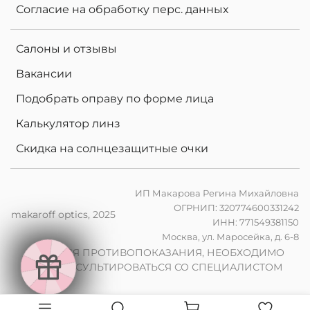
Согласие на обработку перс. данных
Салоны и отзывы
Вакансии
Подобрать оправу по форме лица
Калькулятор линз
Скидка на солнцезащитные очки
ИП Макарова Регина Михайловна
ОГРНИП: 320774600331242
makaroff optics, 2025
ИНН: 771549381150
е
Москва, ул. Маросейка, д. 6-8
н
в
2
0
%
н
а
к
о
м
п
ь
ю
т
е
р
ы
л
и
н
з
ы
п
р
и
з
а
к
а
з
е
о
ч
к
о
в
ИМЕЮТСЯ ПРОТИВОПОКАЗАНИЯ, НЕОБХОДИМО
е
и
ч
ПРОКОНСУЛЬТИРОВАТЬСЯ СО СПЕЦИАЛИСТОМ
2
0
%
н
а
ф
о
т
о
х
р
о
м
н
ы
л
и
н
з
ы
п
р
з
а
к
а
з
е
о
к
о