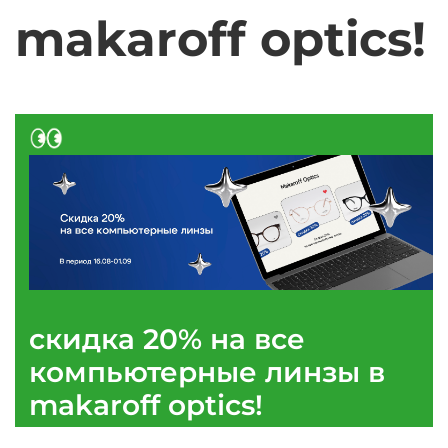
makaroff optics!
скидка 20% на все
компьютерные линзы в
makaroff optics!