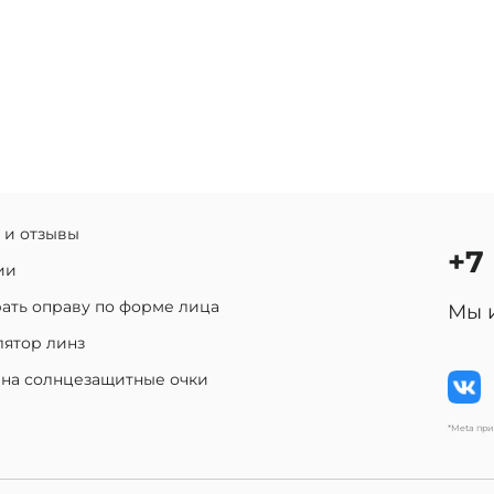
 и отзывы
+7
ии
ать оправу по форме лица
Мы 
лятор линз
 на солнцезащитные очки
*Meta пр