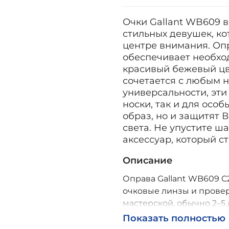
Очки Gallant WB609 в
стильных девушек, ко
центре внимания. Опр
обеспечивает необход
красивый бежевый цв
сочетается с любым 
универсальности, эти
носки, так и для осо
образ, но и защитят 
света. Не упустите ш
аксессуар, который с
Описание
Оправа Gallant WB609 C2
очковые линзы и провер
мастерской, обычно 2–5 
Возможна доставка по Р
Показать полностью