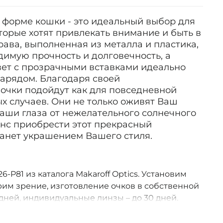
 форме кошки - это идеальный выбор для
торые хотят привлекать внимание и быть в
ава, выполненная из металла и пластика,
имую прочность и долговечность, а
ет с прозрачными вставками идеально
нарядом. Благодаря своей
 очки подойдут как для повседневной
бых случаев. Они не только оживят Ваш
Ваши глаза от нежелательного солнечного
анс приобрести этот прекрасный
танет украшением Вашего стиля.
6-P81 из каталога Makaroff Optics. Установим
им зрение, изготовление очков в собственной
дней, индивидуальные линзы – до 30 дней.
оссии.