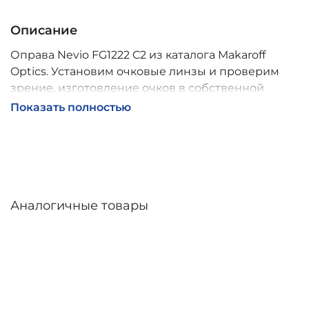
Описание
Оправа Nevio FG1222 C2 из каталога Makaroff
Optics. Установим очковые линзы и проверим
зрение, изготовление очков в собственной
мастерской, обычно 2–5 дней, индивидуальные
Показать полностью
линзы – до 30 дней. Возможна доставка по
России.
Аналогичные товары