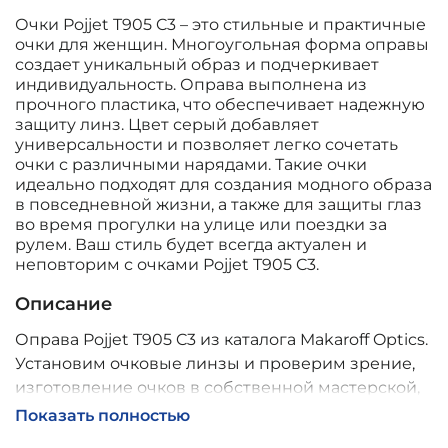
Очки Pojjet T905 C3 – это стильные и практичные
очки для женщин. Многоугольная форма оправы
создает уникальный образ и подчеркивает
индивидуальность. Оправа выполнена из
прочного пластика, что обеспечивает надежную
защиту линз. Цвет серый добавляет
универсальности и позволяет легко сочетать
очки с различными нарядами. Такие очки
идеально подходят для создания модного образа
в повседневной жизни, а также для защиты глаз
во время прогулки на улице или поездки за
рулем. Ваш стиль будет всегда актуален и
неповторим с очками Pojjet T905 C3.
Описание
Оправа Pojjet T905 C3 из каталога Makaroff Optics.
Установим очковые линзы и проверим зрение,
изготовление очков в собственной мастерской,
обычно 2–5 дней, индивидуальные линзы – до 30
Показать полностью
дней. Возможна доставка по России.