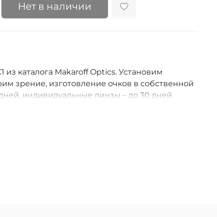
Нет в наличии
 из каталога Makaroff Optics. Установим
им зрение, изготовление очков в собственной
дней, индивидуальные линзы – до 30 дней.
оссии.