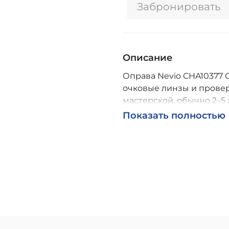
Забронировать
Описание
Оправа Nevio CHA10377 C1
очковые линзы и провер
мастерской, обычно 2–5 
Возможна доставка по Р
Показать полностью