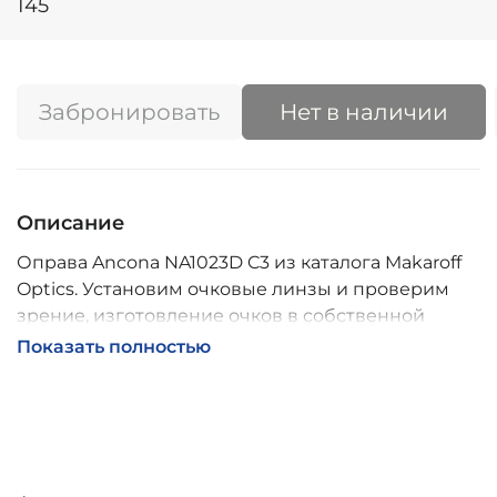
145
Забронировать
Нет в наличии
Описание
Оправа Ancona NA1023D C3 из каталога Makaroff
Optics. Установим очковые линзы и проверим
зрение, изготовление очков в собственной
мастерской, обычно 2–5 дней, индивидуальные
Показать полностью
линзы – до 30 дней. Возможна доставка по
России.